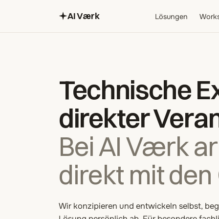
AI Værk
Lösungen
Work
Technische Ex
direkter Vera
Bei AI Værk ar
direkt mit den
Wir konzipieren und entwickeln selbst, be
Lösung persönlich ab. Für besondere fach