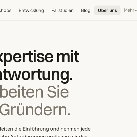
Mehr
shops
Entwicklung
Fallstudien
Blog
Über uns
pertise mit
ntwortung.
beiten Sie
 Gründern.
gleiten die Einführung und nehmen jede
liche Anforderungen ergänzen wir das