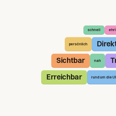
schnell
ehrl
Direk
persönlich
Sichtbar
T
nah
Erreichbar
rund um die U