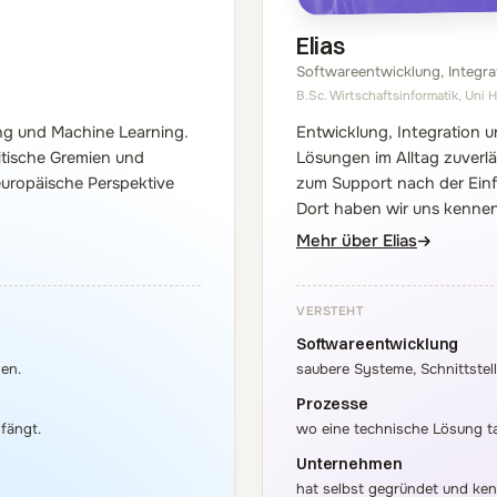
Elias
Softwareentwicklung, Integrat
B.Sc. Wirtschaftsinformatik, Uni
ng und Machine Learning.
Entwicklung, Integration u
itische Gremien und
Lösungen im Alltag zuverl
europäische Perspektive
zum Support nach der Einfüh
Dort haben wir uns kennen
Mehr über Elias
VERSTEHT
Softwareentwicklung
en.
saubere Systeme, Schnittstelle
Prozesse
fängt.
wo eine technische Lösung tat
Unternehmen
hat selbst gegründet und kenn