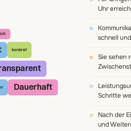
Uhr erreich
Kommunikat
ich
schnell und
t
konkret
Sie sehen 
Zwischens
ransparent
Dauerhaft
Leistungsu
hr
Schritte we
Nach der Ei
und Weiter